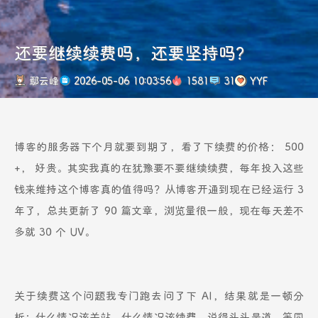
还要继续续费吗，还要坚持吗？
鄢云峰
2026-05-06 10:03:56
1581
31
YYF
博客的服务器下个月就要到期了，看了下续费的价格： 500
+， 好贵。其实我真的在犹豫要不要继续续费，每年投入这些
钱来维持这个博客真的值得吗？从博客开通到现在已经运行 3
年了，总共更新了 90 篇文章，浏览量很一般，现在每天差不
多就 30 个 UV。
关于续费这个问题我专门跑去问了下 AI，结果就是一顿分
析：什么情况该关站，什么情况该续费，说得头头是道，等同