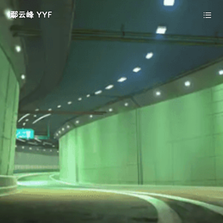
鄢云峰 YYF