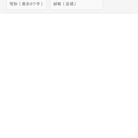
提交
来发第一个评论啦～
能够拒绝的都不叫诱惑
© 2023 鄢云峰 YYF
/ 鄂ICP备2023015804号